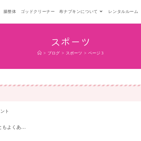
腸整体
ゴッドクリーナー
布ナプキンについて
レンタルルーム
スポーツ
>
ブログ
>
スポーツ
>
ページ 3
メント
ともよくあ…